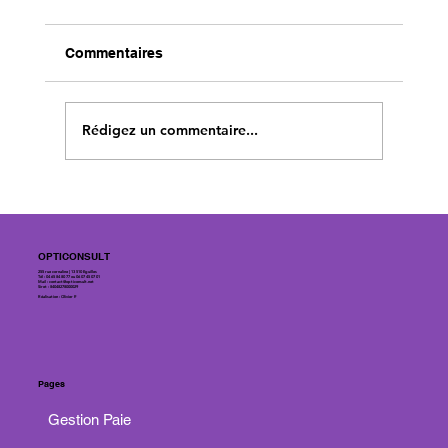
Commentaires
Rédigez un commentaire...
Quelles différences entre cadres au
forfait 218 jours et salariés à l'horaire
de 151,67 heures mensuelle
OPTICONSULT
annualisées
255 rue cornaline | 13 510 Eguilles
Tél : 04 65 84 80 77 ou 06 07 45 07 01
Mail :
contact@opticonsult.net
Siret : 84048278000029
Réalisation : Olivier P.
Pages
Gestion Paie