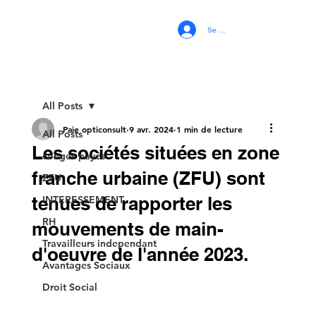
Se connecter
All Posts
Paie opticonsult
9 avr. 2024
1 min de lecture
All Posts
Les sociétés situées en zone
congés payés
franche urbaine (ZFU) sont
ZFU
tenues de rapporter les
INTERESSEMENT
RH
mouvements de main-
Travailleurs independant
d'oeuvre de l'année 2023.
Avantages Sociaux
Droit Social