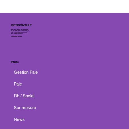
OPTICONSULT
255 rue cornaline | 13 510 Eguilles
Tél : 04 65 84 80 77 ou 06 07 45 07 01
Mail :
contact@opticonsult.net
Siret : 84048278000029
Réalisation : Olivier P.
Pages
Gestion Paie
Paie
Rh / Social
Sur mesure
News