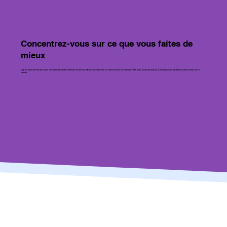
Concentrez-vous sur ce que vous faites de
mieux
Depuis plus de cinq ans, nous soutenons les chefs d'entreprise en leur offrant des solutions sur mesure dans les domaines RH, paie, social, juridique, et stratégique. Ensemble, construisons votre
succès.