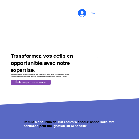
Se connecter
Transformez vos défis en
opportunités avec notre
expertise.
Depuis plus de cinq ans, nous soutenons les chefs d'entreprise en leur offrant des solutions sur mesure
dans les domaines RH, paie, social, juridique, et stratégique. Ensemble, construisons votre succès.
Échanger avec nous
Depuis
5 ans
, plus de
100 sociétés
chaque année
nous font
confiance
pour une
gestion RH sans faille.