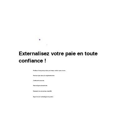
Externalisez votre paie en toute
confiance !
Profitez d'une paie précise, en temps réel et sans stress.
Restez à jour face à la réglementation
Conformité assurée
Paie en ligne automatisée
Paiement de cotisations simplifié
Expertise et technologie de pointe