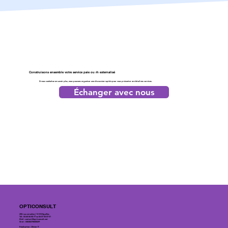
Construisons ensemble votre service paie ou rh externalisé
Si vous souhaitez en savoir plus, nous pouvons organiser une discussion rapide pour vous présenter en détail nos services.
Échanger avec nous
OPTICONSULT
255 rue cornaline | 13 510 Eguilles
Tél : 04 65 84 80 77 ou 06 07 45 07 01
Mail :
contact@opticonsult.net
Siret : 84048278000029
Réalisation : Olivier P.