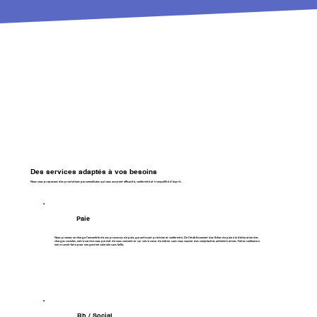
Des services adaptés à vos besoins
Nous vous proposons des prestations personnalisées qui vous assurent efficacité, conformité et tranquillité d'esprit.
Paie
Nous prenons en charge l’ensemble de vos processus de paie, garantissant précision et conformité. De l'établissement des fiches de paie à la déclaration des
charges sociales, notre service vous permet de vous concentrer sur votre cœur de métier sans vous soucier des complexités administratives. Faites confiance à
notre savoir-faire pour une gestion salariale sans faille.
Rh / Social