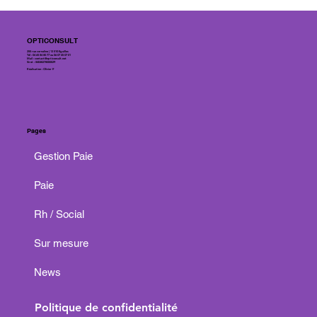
OPTICONSULT
255 rue cornaline | 13 510 Eguilles
Tél : 04 65 84 80 77 ou 06 07 45 07 01
Mail :
contact@opticonsult.net
Siret : 84048278000029
Réalisation : Olivier P.
Pages
Gestion Paie
Paie
Rh / Social
Sur mesure
News
Politique de confidentialité