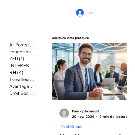
Se connecter
Quelques infos pratiques
All Posts
(20)
20 posts
congés payés
(3)
3 posts
ZFU
(1)
1 post
INTERESSEMENT
(1)
1 post
RH
(4)
4 posts
Travailleurs independant
(1)
1 post
Avantages Sociaux
(2)
2 posts
Droit Social
(1)
1 post
Paie opticonsult
20 nov. 2024
2 min de lecture
Droit Social