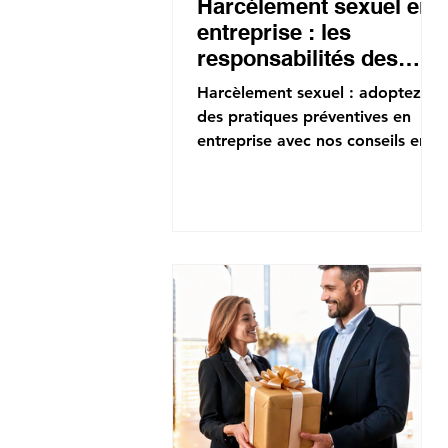
Harcèlement sexuel en
entreprise : les
responsabilités des
employeurs et les
Harcèlement sexuel : adoptez
bonnes pratiques à
des pratiques préventives en
adopter
entreprise avec nos conseils en
droit social. Contactez
Opticonsult !