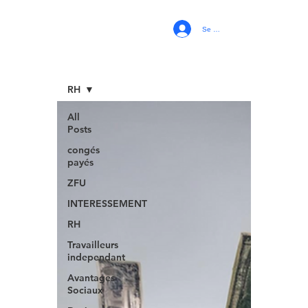
Se connecter
RH
All
Posts
congés
payés
ZFU
INTERESSEMENT
RH
Travailleurs
independant
Avantages
Sociaux