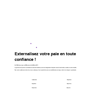
Externalisez votre paie en toute
confiance !
De 9 000 mises à jour en 2008 à plus de 56 000 en 2017 !
La gestion de la paie est un domaine en constante évolution, avec des changements fréquents dans les lois fiscales, sociales et contractuelles.
​Pour rester conforme et éviter les erreurs coûteuses, il est essentiel de suivre ces modifications en temps réel et de s’adapter rapidement.
Conformité
Simplicité
Rapidité
Expertise
Réactivité
Sécurité