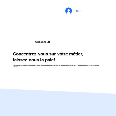
Se connecter
Opticonsult
Concentrez-vous sur votre métier,
laissez-nous la paie!
Chaque entreprise, qu'elle soit grande ou petite, cherche constamment des moyens d'optimiser ses opérations, de réduire ses coûts, d'améliorer son efficacité et de se garantir une
conformité.