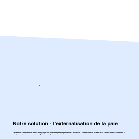
Notre solution : l'externalisation de la paie
C'est pour cela que nous avons mis en place notre service d'externalisation de la paie. En déléguant cette fonction vitale à des experts dédiés, votre entreprise pourra se concentrer sur son cœur de
métier, tout en ayant l'assurance que la paie est gérée de manière précise, conforme et efficace.