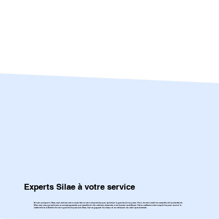
Experts Silae à votre service
En tant qu'experts Silae, nous mettons notre savoir-faire à votre disposition pour optimiser la gestion de vos paies. Forts de notre maîtrise complète de la plateforme
Silae, nous vous garantissons un accompagnement personnalisé et des solutions adaptées à vos besoins spécifiques. Faites confiance à notre expertise pour assurer la
conformité et la fluidité de votre gestion de paie avec Silae, tout en gagnant du temps et en réduisant vos coûts opérationnels.