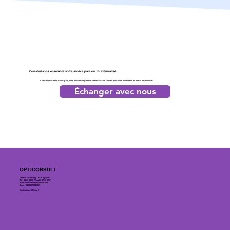
Construisons ensemble votre service paie ou rh externalisé
Si vous souhaitez en savoir plus, nous pouvons organiser une discussion rapide pour vous présenter en détail nos services.
Échanger avec nous
OPTICONSULT
255 rue cornaline | 13 510 Eguilles
Tél : 04 65 84 80 77 ou 06 07 45 07 01
Mail :
contact@opticonsult.net
Siret : 84048278000029
Réalisation : Olivier P.