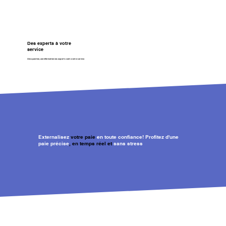
Des experts à votre
service
Une question, une information nos experts sont à votre service
Externalisez
votre paie
en toute confiance!
Profitez d'une
paie précise
, en temps réel et
sans stress