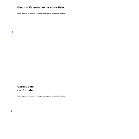
Gestion Externalisé de votre Paie
Confiez la gestion de votre paie à des experts pour gagner en sérénité et efficacité.
Garantie de
conformité
Confiez la gestion de votre paie à des experts pour gagner en sérénité et efficacité.