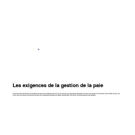
Les exigences de la gestion de la paie
La gestion de la paie nécessite non seulement une expertise spécifique, mais aussi un suivi constant des changements législatifs, des mises à jour fiscales et des nuances contractuelles. De plus, une
erreur dans le processus de paie peut entraîner des conséquences financières et légales considérables, sans parler du mécontentement des employés.