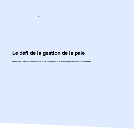
Le défi de la gestion de la paie
L'une des tâches cruciales, mais souvent sous-estimée, qui peut peser lourdement sur les ressources d'une organisation est la gestion de la paie.