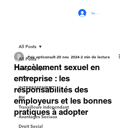
Se connecter
All Posts
Paie opticonsult
20 nov. 2024
2 min de lecture
All Posts
Harcèlement sexuel en
congés payés
entreprise : les
ZFU
responsabilités des
INTERESSEMENT
RH
employeurs et les bonnes
Travailleurs independant
pratiques à adopter
Avantages Sociaux
Droit Social