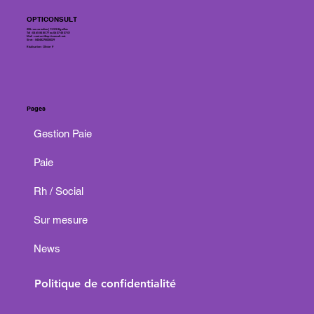
OPTICONSULT
255 rue cornaline | 13 510 Eguilles
Tél : 04 65 84 80 77 ou 06 07 45 07 01
Mail :
contact@opticonsult.net
Siret : 84048278000029
Réalisation : Olivier P.
Pages
Gestion Paie
Paie
Rh / Social
Sur mesure
News
Politique de confidentialité