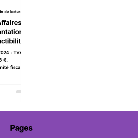
in de lecture
ffaires
ntation
ctibilité
2024 : TVA
3 €,
ité fiscale.
-
Pages