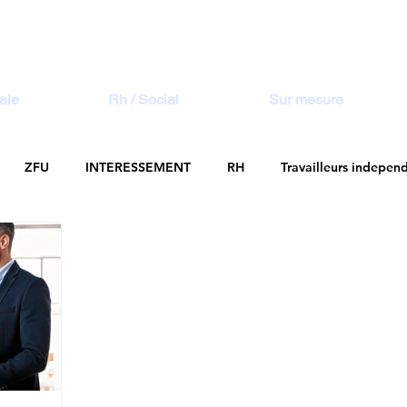
aie
Rh / Social
Sur mesure
ZFU
INTERESSEMENT
RH
Travailleurs indepen