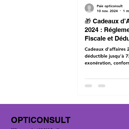
Paie opticonsult
10 nov. 2024
1 m
🎁 Cadeaux d’A
2024 : Régleme
Fiscale et Dédu
🎁
Cadeaux d'affaires 
déductible jusqu'à 7
exonération, conform
Optimisez avec Paie
Opticonsult.
OPTICONSULT