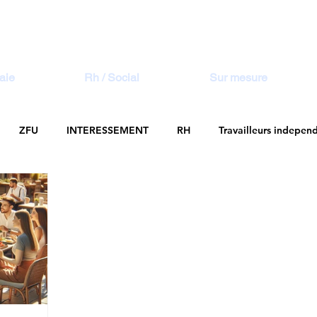
aie
Rh / Social
Sur mesure
ZFU
INTERESSEMENT
RH
Travailleurs indepen