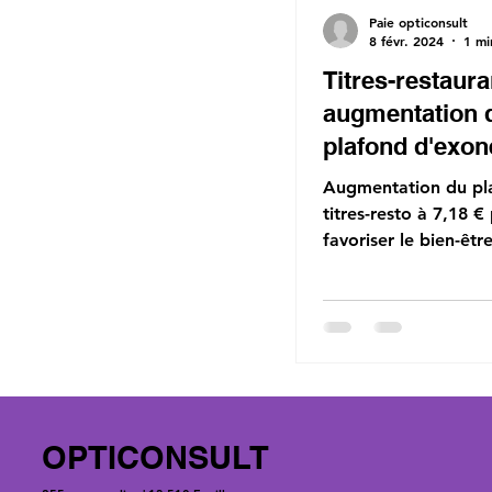
Paie opticonsult
8 févr. 2024
1 mi
Titres-restaura
augmentation 
plafond d'exon
Augmentation du pl
titres-resto à 7,18 €
favoriser le bien-êtr
salariés dès le 1er j
OPTICONSULT