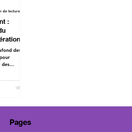
n de lecture
nt :
du
ération
afond des
 pour
e des
anvier 2024.
Pages