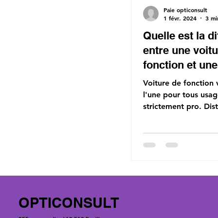
Paie opticonsult
1 févr. 2024
3 mi
Quelle est la d
entre une voit
fonction et une
de société ?
Voiture de fonction 
l'une pour tous usage
strictement pro. Dist
en avantages et règle
#Voiture
OPTICONSULT