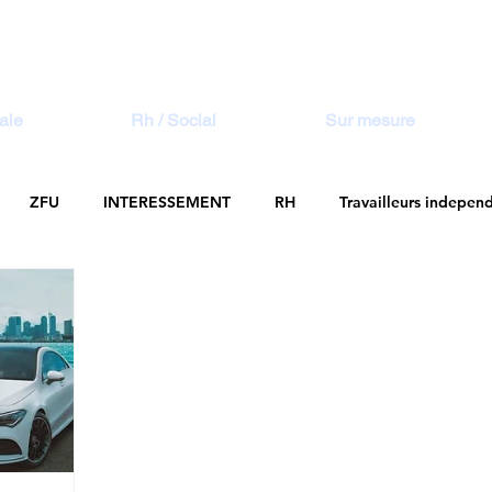
aie
Rh / Social
Sur mesure
ZFU
INTERESSEMENT
RH
Travailleurs indepen