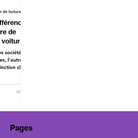
n de lecture
ifférence
ure de
 voiture
vs société:
s, l'autre
inction clé
s fiscales.
Pages