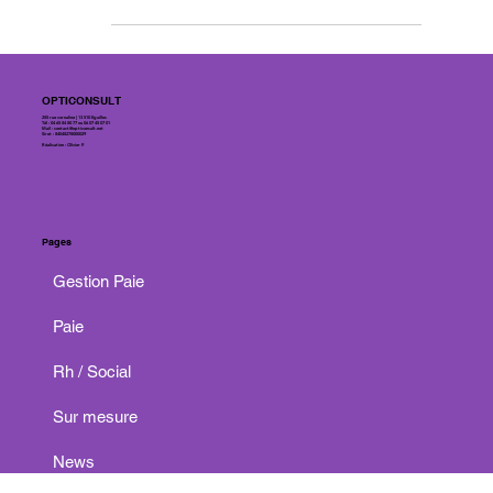
fiscale. Optimisez avec Paie-Opticonsult.
OPTICONSULT
255 rue cornaline | 13 510 Eguilles
Tél : 04 65 84 80 77 ou 06 07 45 07 01
Mail :
contact@opticonsult.net
Siret : 84048278000029
Réalisation : Olivier P.
Pages
Gestion Paie
Paie
Rh / Social
Sur mesure