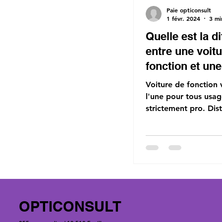
Paie opticonsult
1 févr. 2024
3 mi
Quelle est la d
entre une voit
fonction et une
de société ?
Voiture de fonction 
l'une pour tous usage
strictement pro. Dist
en avantages et règle
#Voiture
OPTICONSULT