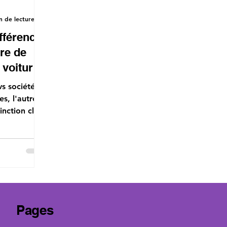
n de lecture
ifférence
ure de
 voiture
vs société:
s, l'autre
inction clé
s fiscales.
Pages