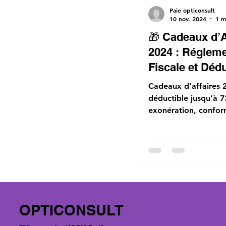
Paie opticonsult
10 nov. 2024
1 m
🎁 Cadeaux d’A
2024 : Régleme
Fiscale et Dédu
🎁
Cadeaux d'affaires 
déductible jusqu'à 7
exonération, conform
Optimisez avec Paie
Opticonsult.
OPTICONSULT