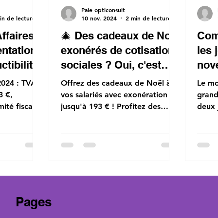
Paie opticonsult
in de lecture
10 nov. 2024
2 min de lecture
ffaires
🎄 Des cadeaux de Noël
Com
ntation
exonérés de cotisations
les 
ctibilité
sociales ? Oui, c'est
nov
possible ! 🎄
entr
2024 : TVA
Offrez des cadeaux de Noël à
Le mo
3 €,
vos salariés avec exonération
grand
ité fiscale.
jusqu'à 193 € ! Profitez des
deux j
-
avantages sous conditions pour
1er n
les fêtes.
commé
Pages