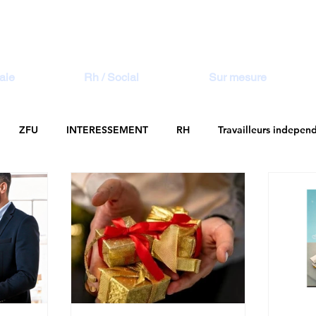
aie
Rh / Social
Sur mesure
ZFU
INTERESSEMENT
RH
Travailleurs indepen