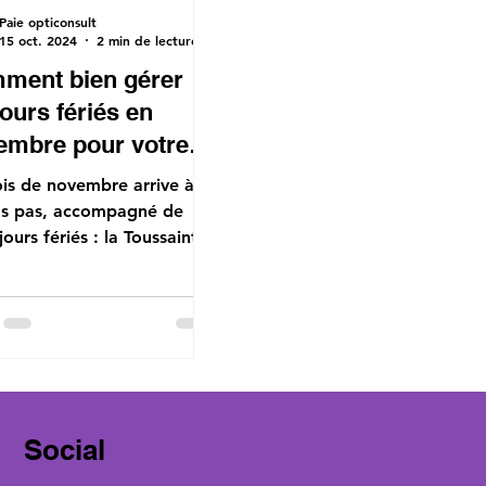
Paie opticonsult
15 oct. 2024
2 min de lecture
ment bien gérer
jours fériés en
embre pour votre
eprise ?
is de novembre arrive à
s pas, accompagné de
ours fériés : la Toussaint le
ovembre et la
moration de...
Social