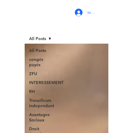
Se connecter
All Posts
All Posts
congés
payés
ZFU
INTERESSEMENT
RH
Travailleurs
independant
Avantages
Sociaux
Droit