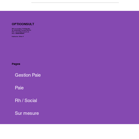
avec exonération jusqu'à 193 € ! Profitez
des avantages sous conditions pour les
fêtes.
OPTICONSULT
255 rue cornaline | 13 510 Eguilles
Tél : 04 65 84 80 77 ou 06 07 45 07 01
Mail :
contact@opticonsult.net
Siret : 84048278000029
Réalisation : Olivier P.
Pages
Gestion Paie
Paie
Rh / Social