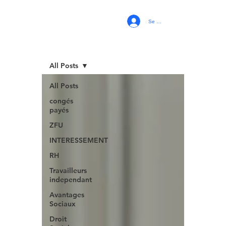
Se connecter
All Posts
All Posts
congés
payés
ZFU
INTERESSEMENT
RH
Travailleurs
independant
Avantages
Sociaux
Droit