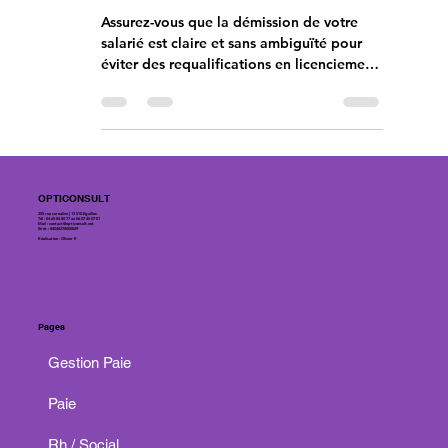
de votre salarié est claire
et incontestable
Assurez-vous que la démission de votre
salarié est claire et sans ambiguïté pour
éviter des requalifications en licenciement
injustifié.
OPTICONSULT
255 rue cornaline | 13 510 Eguilles
Tél : 04 65 84 80 77 ou 06 07 45 07 01
Mail :
contact@opticonsult.net
Siret : 84048278000029
Réalisation : Olivier P.
Pages
Gestion Paie
Paie