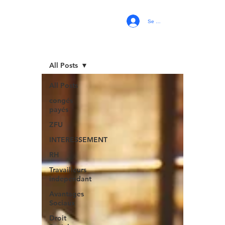
Se connecter
All Posts
All Posts
congés
payés
ZFU
INTERESSEMENT
RH
Travailleurs
independant
Avantages
Sociaux
Droit