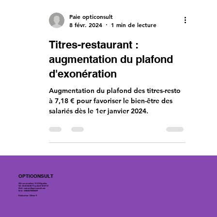
Paie opticonsult
8 févr. 2024
1 min de lecture
Titres-restaurant :
augmentation du plafond
d'exonération
Augmentation du plafond des titres-resto
à 7,18 € pour favoriser le bien-être des
salariés dès le 1er janvier 2024.
OPTICONSULT
255 rue cornaline | 13 510 Eguilles
Tél : 04 65 84 80 77 ou 06 07 45 07 01
Mail :
contact@opticonsult.net
Siret : 84048278000029
Réalisation : Olivier P.