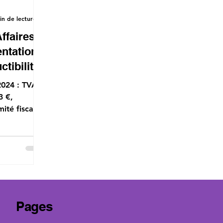
in de lecture
ffaires
ntation
ctibilité
2024 : TVA
3 €,
ité fiscale.
-
Pages