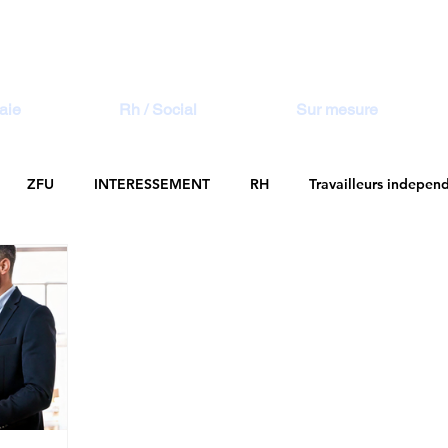
aie
Rh / Social
Sur mesure
ZFU
INTERESSEMENT
RH
Travailleurs indepen