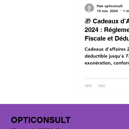
Paie opticonsult
10 nov. 2024
1 m
🎁 Cadeaux d’A
2024 : Régleme
Fiscale et Dédu
🎁
Cadeaux d'affaires 
déductible jusqu'à 7
exonération, conform
Optimisez avec Paie
Opticonsult.
OPTICONSULT